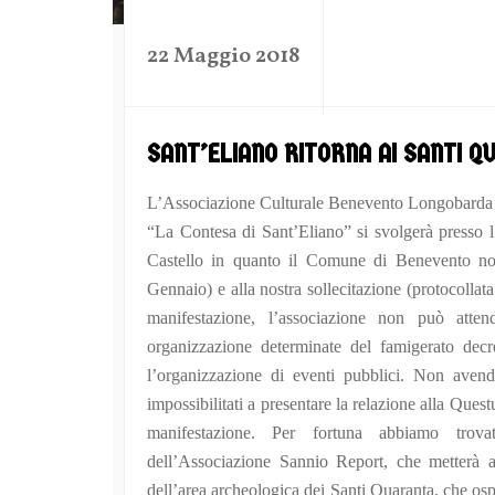
by
22 Maggio 2018
SANT’ELIANO RITORNA AI SANTI 
L’Associazione Culturale Benevento Longobarda co
“La Contesa di Sant’Eliano” si svolgerà presso l
Castello in quanto il Comune di Benevento non 
Gennaio) e alla nostra sollecitazione (protocoll
manifestazione, l’associazione non può attend
organizzazione determinate del famigerato decr
l’organizzazione di eventi pubblici. Non avendo
impossibilitati a presentare la relazione alla Quest
manifestazione. Per fortuna abbiamo trova
dell’Associazione Sannio Report, che metterà a
dell’area archeologica dei Santi Quaranta, che osp