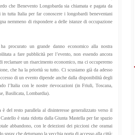
assurdo che Benevento Longobarda sia chiamata e pagata da
 in tutta Italia per far conoscere i longobardi beneventani
na nemmeno di rispondere a delle istanze di occupazione
, ha procurato un grande danno economico alla nostra
ilitata a fare pubblicità per l’evento, non essendo ancora
mo di reclamare un risarcimento economico, ma ci occuperemo
one, che ha la priorità su tutto. Ci scusiamo già da adesso
ccesso di un evento dipende anche dalla disponibilità degli
 l’Italia con le nostre rievocazioni (in Friuli, Toscana,
e, Basilicata, Lombardia).
è del resto parallela al disinteresse generalizzato verso il
astello è stata ridotta dalla Giunta Mastella per far spazio
otale abbandono, con le deiezioni dei piccioni che oramai
 spray che deturpano la vecchia porta di accesso alla città;