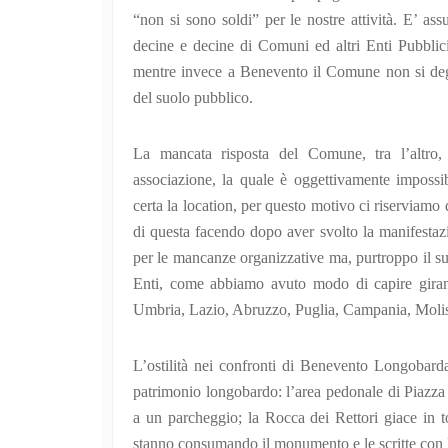
“non si sono soldi” per le nostre attività. E’ 
decine e decine di Comuni ed altri Enti Pubblici
mentre invece a Benevento il Comune non si deg
del suolo pubblico.
La mancata risposta del Comune, tra l’altro
associazione, la quale è oggettivamente impossib
certa la location, per questo motivo ci riservia
di questa facendo dopo aver svolto la manifestazi
per le mancanze organizzative ma, purtroppo il su
Enti, come abbiamo avuto modo di capire girando
Umbria, Lazio, Abruzzo, Puglia, Campania, Molis
L’ostilità nei confronti di Benevento Longobarda 
patrimonio longobardo: l’area pedonale di Piazza C
a un parcheggio; la Rocca dei Rettori giace in t
stanno consumando il monumento e le scritte con lo