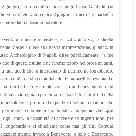
il 2 giugno, con un corteo storico lungo Corso Garibaldi (in
, che verrà ripetuto domenica 3 giugno. Lunedì 4 e martedì 5
a chiesa dal Santissimo Salvatore.
ento alle nostre richieste è, a nostro giudizio, la diretta
ente Mastella diede alla nostra manifestazione, quando, in
Museo Archeologico di Napoli, disse pubblicamente: “a me
to di questa ostilità e ne faremo tesoro nei prossimi anni.
 a tutti quelli che si interessano di patrimonio longobardo,
cere a tutti la civiltà materiale dei longobardi beneventani e
vento torni ad essere amministrata da un beneventano a cui
i rievocazione, nato per far aumentare i flussi turistici nella
principalmente proprio da quelle istituzioni cittadine che
atrimonio culturale a fini turistici. Sappiamo che ogni
ogni anno, la possibilità di accedere ad ingenti fondi per
viltà longobarda e ci chiediamo come mai gli altri Comuni
evocazioni mentre invece a Benevento, e solo a Benevento,