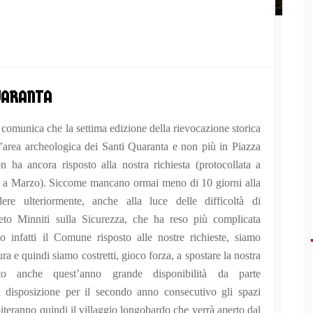
QUARANTA
munica che la settima edizione della rievocazione storica
’area archeologica dei Santi Quaranta e non più in Piazza
ha ancora risposto alla nostra richiesta (protocollata a
ata a Marzo). Siccome mancano ormai meno di 10 giorni alla
ere ulteriormente, anche alla luce delle difficoltà di
eto Minniti sulla Sicurezza, che ha reso più complicata
 infatti il Comune risposto alle nostre richieste, siamo
ura e quindi siamo costretti, gioco forza, a spostare la nostra
to anche quest’anno grande disponibilità da parte
 disposizione per il secondo anno consecutivo gli spazi
iteranno quindi il villaggio longobardo che verrà aperto dal