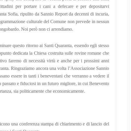
tadini per portare i cani a defecare e per depositarvi
anta Sofia, ripulito da Sannio Report da decenni di incuria,
rogrammazione culturale del Comune non prevede in nessun
longobardo. Noi però non ci arrendiamo.
minare questo ritorno ai Santi Quaranta, essendo egli stesso
ppunto dedicata la Chiesa costruita sulle rovine romane che
otivo faremo di necessità virtù e anche per i prossimi anni
ranta. Ringraziamo ancora una volta l’Associazione Sannio
ssano essere in tanti i beneventani che verranno a vedere il
o passato e fiduciosi in un futuro migliore, in cui Benevento
ortanza, sia politicamente che economicamente.
ono una conferenza stampa di chiarimento e di lancio del