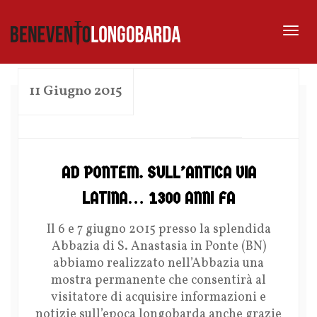
Tog
nav
11 Giugno 2015
by
AD PONTEM. SULL’ANTICA VIA
LATINA… 1300 ANNI FA
Il 6 e 7 giugno 2015 presso la splendida
Abbazia di S. Anastasia in Ponte (BN)
abbiamo realizzato nell’Abbazia una
mostra permanente che consentirà al
visitatore di acquisire informazioni e
notizie sull’epoca longobarda anche grazie