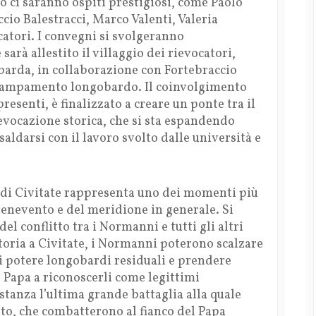
 ci saranno ospiti prestigiosi, come Paolo
ccio Balestracci, Marco Valenti, Valeria
catori. I convegni si svolgeranno
sarà allestito il villaggio dei rievocatori,
barda, in collaborazione con Fortebraccio
accampamento longobardo. Il coinvolgimento
presenti, è finalizzato a creare un ponte tra il
vocazione storica, che si sta espandendo
 saldarsi con il lavoro svolto dalle università e
a di Civitate rappresenta uno dei momenti più
 Benevento e del meridione in generale. Si
del conflitto tra i Normanni e tutti gli altri
ttoria a Civitate, i Normanni poterono scalzare
di potere longobardi residuali e prendere
l Papa a riconoscerli come legittimi
ostanza l’ultima grande battaglia alla quale
to, che combatterono al fianco del Papa