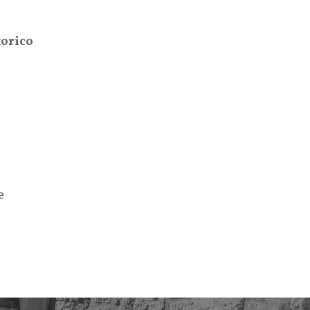
torico
e