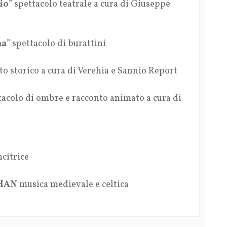
io
” spettacolo teatrale a cura di Giuseppe
na
” spettacolo di burattini
o storico a cura di Verehia e Sannio Report
tacolo di ombre e racconto animato a cura di
citrice
HAN
musica medievale e celtica