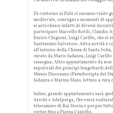
Cavalieri ed Arimanni nel villaggio lo
Di contorno ai Palii ci saranno visite g
medievale, convegni e momenti di app
si arricchisce infatti di diversi incon
partecipare Marcello Rotili, Claudio 
Enrico Chigioni, Luigi Carillo, che si 
Santissimo Salvatore. Altra novità è co
all’interno della Chiesa di Santa Sofia
curato da Mario Iadanza, Luigi Carillo
rassegna. Altro appuntamento da non 
sepolcrali dei principi longobardi dell
Museo Diocesano (Pseudocripta del Du
Iadanza e Marina Maio, letture a cura 
Infine, grande appuntamento sarà quel
Arechi e Adelperga, che verrà realizzat
telecamere di Rai Storia e poi per tutto
corteo fino a Piazza Castello.