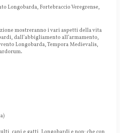
nto Longobarda, Fortebraccio Veregrense,
azione mostreranno i vari aspetti della vita
obardi, dall’abbigliamento all’armamento,
nevento Longobarda, Tempora Medievalis,
bardorum.
a)
lti, cani e gatti, Longobardi e non; che con