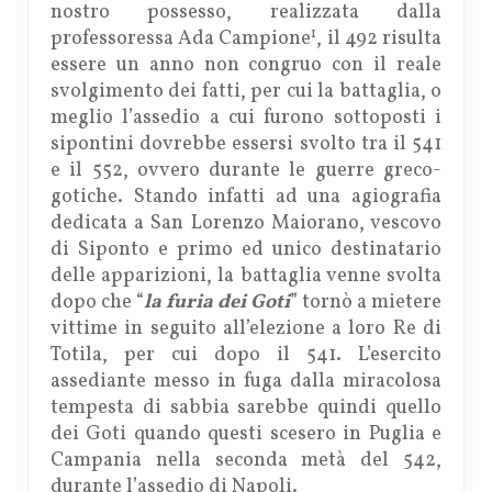
nostro possesso, realizzata dalla
1
professoressa Ada Campione
, il 492 risulta
essere un anno non congruo con il reale
svolgimento dei fatti, per cui la battaglia, o
meglio l’assedio a cui furono sottoposti i
sipontini dovrebbe essersi svolto tra il 541
e il 552, ovvero durante le guerre greco-
gotiche. Stando infatti ad una agiografia
dedicata a San Lorenzo Maiorano, vescovo
di Siponto e primo ed unico destinatario
delle apparizioni, la battaglia venne svolta
dopo che “
la furia dei Goti
” tornò a mietere
vittime in seguito all’elezione a loro Re di
Totila, per cui dopo il 541. L’esercito
assediante messo in fuga dalla miracolosa
tempesta di sabbia sarebbe quindi quello
dei Goti quando questi scesero in Puglia e
Campania nella seconda metà del 542,
durante l’assedio di Napoli.