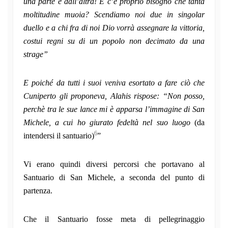
una parte e dall’altra! E c’è proprio bisogno che tanta
moltitudine muoia? Scendiamo noi due in singolar
duello e a chi fra di noi Dio vorrà assegnare la vittoria,
costui regni su di un popolo non decimato da una
strage”
E poiché da tutti i suoi veniva esortato a fare ciò che
Cuniperto gli proponeva, Alahis rispose: “Non posso,
perchè tra le sue lance mi è apparsa l’immagine di San
Michele, a cui ho giurato fedeltà nel suo luogo
(da
6
intendersi il santuario)
”
Vi erano quindi diversi percorsi che portavano al
Santuario di San Michele, a seconda del punto di
partenza.
Che il Santuario fosse meta di pellegrinaggio