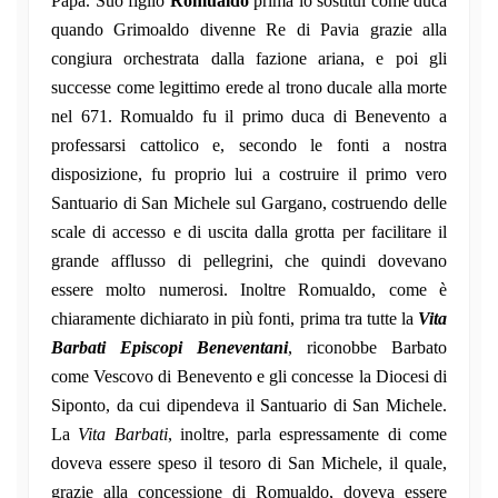
Papa. Suo figlio
Romualdo
prima lo sostituì come duca
quando Grimoaldo divenne Re di Pavia grazie alla
congiura orchestrata dalla fazione ariana, e poi gli
successe come legittimo erede al trono ducale alla morte
nel 671. Romualdo fu il primo duca di Benevento a
professarsi cattolico e, secondo le fonti a nostra
disposizione, fu proprio lui a costruire il primo vero
Santuario di San Michele sul Gargano, costruendo delle
scale di accesso e di uscita dalla grotta per facilitare il
grande afflusso di pellegrini, che quindi dovevano
essere molto numerosi. Inoltre Romualdo, come è
chiaramente dichiarato in più fonti, prima tra tutte la
Vita
Barbati Episcopi Beneventani
, riconobbe Barbato
come Vescovo di Benevento e gli concesse la Diocesi di
Siponto, da cui dipendeva il Santuario di San Michele.
La
Vita Barbati
, inoltre, parla espressamente di come
doveva essere speso il tesoro di San Michele, il quale,
grazie alla concessione di Romualdo, doveva essere