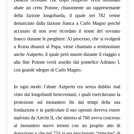
abate un certo Potone, chiaramente un rappresentante
della fazione longobarda, il quale nel 782 venne
denunciato dalla fazione franca a Carlo Magno perchè
accusato di non aver ricordato il nome del sovrano
franco durante le preghiere. Al processo, che si svolgerà
a Roma dinanzi al Papa, viene chiamato a testimoniare
anche Autperto, il quale però muore durante il viaggio e
alla fine Potone verrà assolto dal pontefice Adriano I,
con grande sdegno di Carlo Magno.
In ogni modo l’abate Autperto era senza dubbio mal
visto dai longobardi beneventani, i quali esercitavano la
protezione sul monastero fin dai tempi della sua
fondazione e in particolare il suo operato doveva essere
malvisto da Arechi II, che intorno al 760 aveva concesso
al monastero nuovi terreni con un proprio atto di
donazione e che nel 774 si era proclamato “principe” di