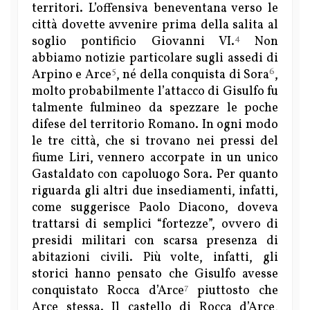
territori. L’offensiva beneventana verso le
città dovette avvenire prima della salita al
4
soglio pontificio Giovanni VI.
Non
abbiamo notizie particolare sugli assedi di
5
6
Arpino e Arce
, né della conquista di Sora
,
molto probabilmente l’attacco di Gisulfo fu
talmente fulmineo da spezzare le poche
difese del territorio Romano. In ogni modo
le tre città, che si trovano nei pressi del
fiume Liri, vennero accorpate in un unico
Gastaldato con capoluogo Sora. Per quanto
riguarda gli altri due insediamenti, infatti,
come suggerisce Paolo Diacono, doveva
trattarsi di semplici “fortezze”, ovvero di
presidi militari con scarsa presenza di
abitazioni civili. Più volte, infatti, gli
storici hanno pensato che Gisulfo avesse
7
conquistato Rocca d’Arce
piuttosto che
Arce stessa. Il castello di Rocca d’Arce,