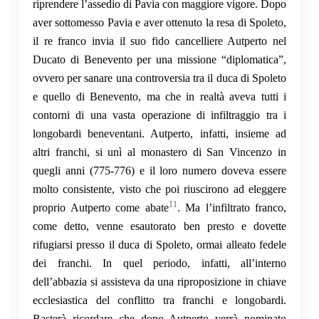
riprendere l’assedio di Pavia con maggiore vigore. Dopo
aver sottomesso Pavia e aver ottenuto la resa di Spoleto,
il re franco invia il suo fido cancelliere Autperto nel
Ducato di Benevento per una missione “diplomatica”,
ovvero per sanare una controversia tra il duca di Spoleto
e quello di Benevento, ma che in realtà aveva tutti i
contorni di una vasta operazione di infiltraggio tra i
longobardi beneventani. Autperto, infatti, insieme ad
altri franchi, si unì al monastero di San Vincenzo in
quegli anni (775-776) e il loro numero doveva essere
molto consistente, visto che poi riuscirono ad eleggere
11
proprio Autperto come abate
. Ma l’infiltrato franco,
come detto, venne esautorato ben presto e dovette
rifugiarsi presso il duca di Spoleto, ormai alleato fedele
dei franchi. In quel periodo, infatti, all’interno
dell’abbazia si assisteva da una riproposizione in chiave
ecclesiastica del conflitto tra franchi e longobardi.
Basterà ricordare che dopo Autperto verrà nominato