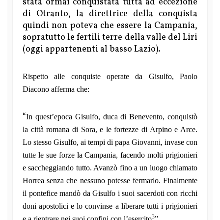
stata ormai conquistata tutta ad eccezione
di Otranto, la direttrice della conquista
quindi non poteva che essere la Campania,
sopratutto le fertili terre della valle del Liri
(oggi appartenenti al basso Lazio).
Rispetto alle conquiste operate da Gisulfo, Paolo
Diacono afferma che:
“
In quest’epoca Gisulfo, duca di Benevento, conquistò
la città romana di Sora, e le fortezze di Arpino e Arce.
Lo stesso Gisulfo, ai tempi di papa Giovanni, invase con
tutte le sue forze la Campania, facendo molti prigionieri
e saccheggiando tutto. Avanzò fino a un luogo chiamato
Horrea senza che nessuno potesse fermarlo. Finalmente
il pontefice mandò da Gisulfo i suoi sacerdoti con ricchi
doni apostolici e lo convinse a liberare tutti i prigionieri
3
e a rientrare nei suoi confini con l’esercito
”.