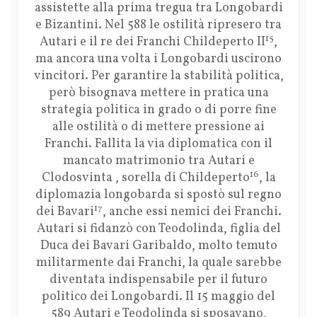
assistette alla prima tregua tra Longobardi
e Bizantini. Nel 588 le ostilità ripresero tra
15
Autari e il re dei Franchi Childeperto II
,
ma ancora una volta i Longobardi uscirono
vincitori. Per garantire la stabilità politica,
però bisognava mettere in pratica una
strategia politica in grado o di porre fine
alle ostilità o di mettere pressione ai
Franchi. Fallita la via diplomatica con il
mancato matrimonio tra Autari e
16
Clodosvinta , sorella di Childeperto
, la
diplomazia longobarda si spostò sul regno
17
dei Bavari
, anche essi nemici dei Franchi.
Autari si fidanzò con Teodolinda, figlia del
Duca dei Bavari Garibaldo, molto temuto
militarmente dai Franchi, la quale sarebbe
diventata indispensabile per il futuro
politico dei Longobardi. Il 15 maggio del
589 Autari e Teodolinda si sposavano,